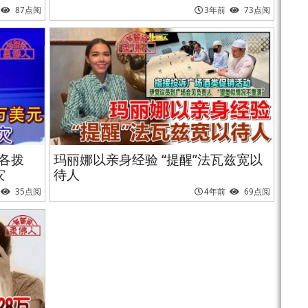
87点阅
3年前
73点阅
各拨
玛丽娜以亲身经验 “提醒”法瓦兹宽以
灾
待人
35点阅
4年前
69点阅