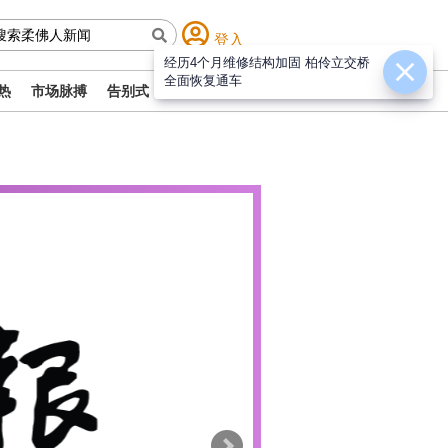
登入
经历4个月维修结构加固 柏伶立交桥
全面恢复通车
热
市场脉搏
告别式