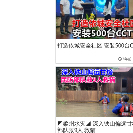
打造依城安全社区 安装500台C
3年前
◤柔州水灾◢ 深入铁山偏远甘
部队救9人 救猫