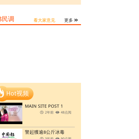
佛民调
看大家意见
更多
Hot视频
MAIN SITE POST 1
2年前
48点阅
警起獲逾8公斤冰毒
3年前
90点阅