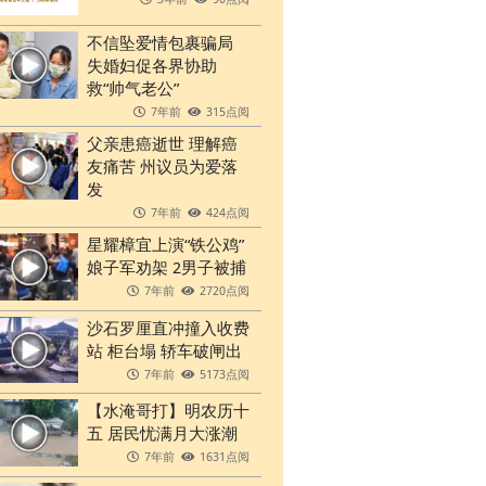
不信坠爱情包裹骗局
失婚妇促各界协助
救“帅气老公”
7年前
315点阅
父亲患癌逝世 理解癌
友痛苦 州议员为爱落
发
7年前
424点阅
星耀樟宜上演“铁公鸡”
娘子军劝架 2男子被捕
7年前
2720点阅
沙石罗厘直冲撞入收费
站 柜台塌 轿车破闸出
7年前
5173点阅
【水淹哥打】明农历十
五 居民忧满月大涨潮
7年前
1631点阅