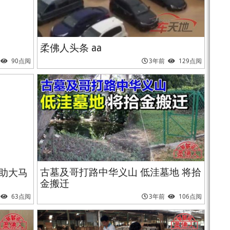
柔佛人头条 aa
90点阅
3年前
129点阅
古墓及哥打路中华义山 低洼墓地 将拾
助大马
金搬迁
63点阅
3年前
106点阅