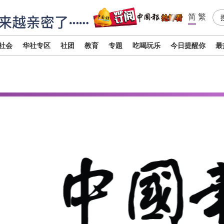
简
繁
社会
华社专区
社团
教育
专題
吃喝玩乐
今日提醒你
最