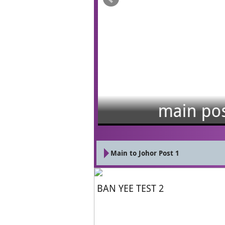
main post to jo
Main to Johor Post 1
BAN YEE TEST 2