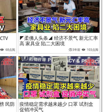
◤柔佛人头条◢ 经济不景气 新元汇率
CTV
高 家具业 陷二大困境
68点阅
3年前
103点阅
榜 民防
疫情稳定需求越来越少 口罩 试剂盒
促销冲买气