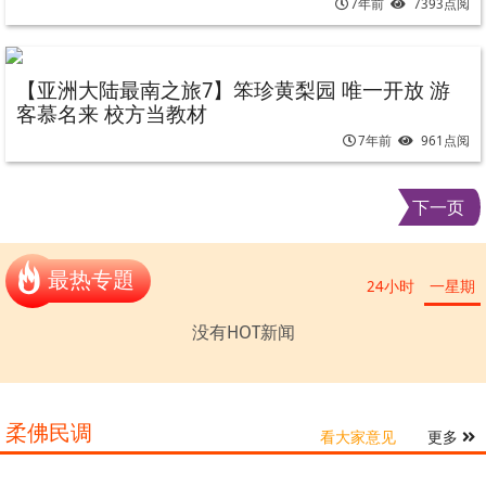
7年前
7393点阅
【亚洲大陆最南之旅7】笨珍黄梨园 唯一开放 游
客慕名来 校方当教材
7年前
961点阅
下一页
最热专題
24小时
一星期
没有HOT新闻
柔佛民调
看大家意见
更多