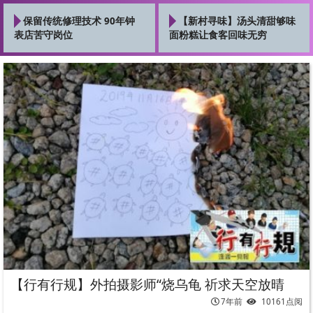
保留传统修理技术 90年钟
【新村寻味】汤头清甜够味
表店苦守岗位
面粉糕让食客回味无穷
【行有行规】外拍摄影师“烧乌龟 祈求天空放晴
7年前
10161点阅