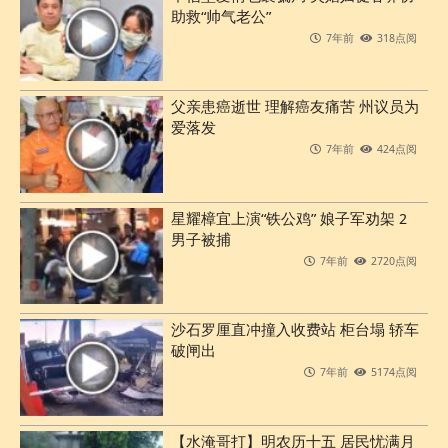
助救“帅气老公”
7年前
318点阅
父亲患癌逝世 理解癌友痛苦 州议员为
爱落发
7年前
424点阅
星耀樟宜上演“铁公鸡” 娘子军劝架 2
男子被捕
7年前
2720点阅
沙石罗厘直冲撞入收费站 柜台塌 轿车
破闸出
7年前
5174点阅
【水淹哥打】明农历十五 居民忧满月