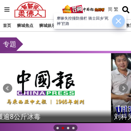
简
繁
摩哆失控撞防撞栏 骑士回乡“死
神”拦路
首页
狮城焦点
狮城娱乐
时事
社会
华社专区
社团
教
专題
【回流】为家人弃英国高薪
刘科见家乡寻获理想事业