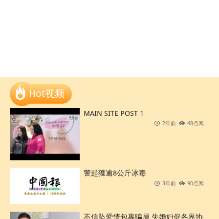
Hot视频
MAIN SITE POST 1
2年前
48点阅
警起獲逾8公斤冰毒
3年前
90点阅
不信坠爱情包裹骗局 失婚妇促各界协