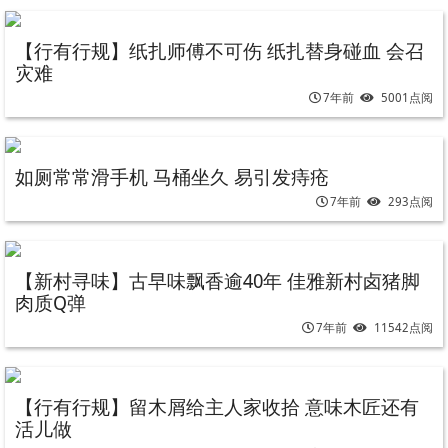
【行有行规】纸扎师傅不可伤 纸扎替身碰血 会召
灾难
7年前
5001点阅
如厕常常滑手机 马桶坐久 易引发痔疮
7年前
293点阅
【新村寻味】古早味飘香逾40年 佳雅新村卤猪脚
肉质Q弹
7年前
11542点阅
【行有行规】留木屑给主人家收拾 意味木匠还有
活儿做