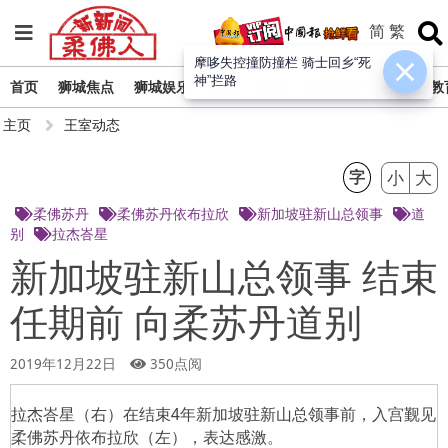
简
繁
摩哆失控撞防撞栏 骑士回乡“死
神”拦路
首页
狮城焦点
狮城娱乐
时事
社会
华社专区
社团
教
主页
王室动态
字
小
大
柔佛苏丹
柔佛苏丹依布拉欣
新加坡驻新山总领事
道
别
拉杰峇星
新加坡驻新山总领事 结束
任期前 向柔苏丹道别
2019年12月22日
350点阅
拉杰峇星（右）在结束4年新加坡驻新山总领事前，入宫觐见
柔佛苏丹依布拉欣（左），表达感激。