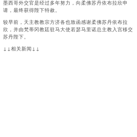
墨西哥外交官是经过多年努力，向柔佛苏丹依布拉欣申
请，最终获得陛下特赦。
较早前，天主教教宗方济各也致函感谢柔佛苏丹依布拉
欣，并由梵蒂冈教廷驻马大使若瑟马里诺总主教入宫移交
苏丹陛下。
↓↓相关新闻↓↓