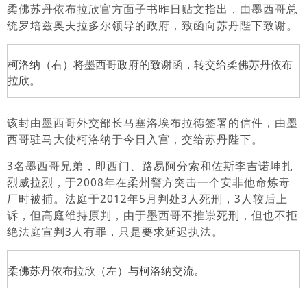
柔佛苏丹依布拉欣官方面子书昨日贴文指出，由墨西哥总
统罗培兹奥夫拉多尔领导的政府，致函向苏丹陛下致谢。
柯洛纳（右）将墨西哥政府的致谢函，转交给柔佛苏丹依布
拉欣。
该封由墨西哥外交部长马塞洛埃布拉德签署的信件，由墨
西哥驻马大使柯洛纳于今日入宫，交给苏丹陛下。
3名墨西哥兄弟，即西门、路易阿分索和佐斯李吉诺坤扎
烈威拉烈，于2008年在柔州警方突击一个安非他命炼毒
厂时被捕。法庭于2012年5月判处3人死刑，3人较后上
诉，但高庭维持原判，由于墨西哥不推崇死刑，但也不拒
绝法庭宣判3人有罪，只是要求延迟执法。
柔佛苏丹依布拉欣（左）与柯洛纳交流。