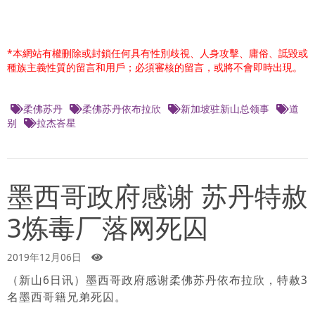
*本網站有權刪除或封鎖任何具有性別歧視、人身攻擊、庸俗、詆毀或
種族主義性質的留言和用戶；必須審核的留言，或將不會即時出現。
柔佛苏丹
柔佛苏丹依布拉欣
新加坡驻新山总领事
道
别
拉杰峇星
墨西哥政府感谢 苏丹特赦
3炼毒厂落网死囚
2019年12月06日
（新山6日讯）墨西哥政府感谢柔佛苏丹依布拉欣，特赦3
名墨西哥籍兄弟死囚。