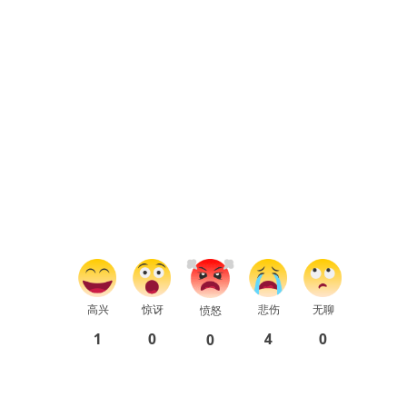
高兴
惊讶
悲伤
无聊
愤怒
1
0
4
0
0