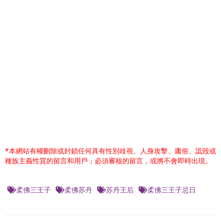
*本網站有權刪除或封鎖任何具有性別歧視、人身攻擊、庸俗、詆毀或
種族主義性質的留言和用戶；必須審核的留言，或將不會即時出現。
柔佛三王子
柔佛苏丹
苏丹王后
柔佛三王子忌日