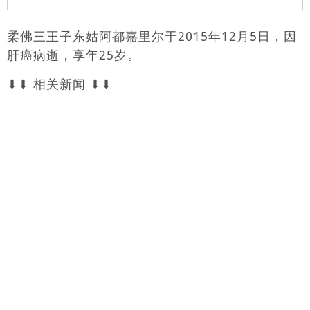
柔佛三王子东姑阿都嘉里尔于2015年12月5日，因
肝癌病逝，享年25岁。
⬇⬇ 相关新闻 ⬇⬇