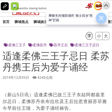
简
繁
摩哆失控撞防撞栏 骑士回乡“死
神”拦路
首页
狮城焦点
狮城娱乐
时事
社会
华社专区
社团
教
字
小
大
柔佛三王子
柔佛苏丹
苏丹王后
柔佛三王子忌日
适逢柔佛三王子忌日 柔苏
丹携王后为爱子诵经
2019年12月05日
4240点阅
（新山5日讯）适逢柔佛已故三王子东姑阿都嘉里
尔忌日，柔佛苏丹依布拉欣及王后拉惹查丽苏菲雅
今早前往王陵，为爱子诵经祷告。