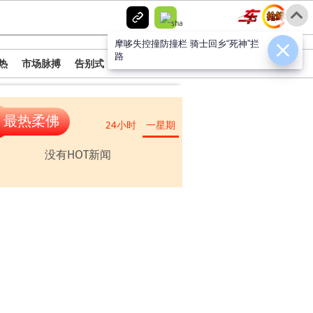
登入
摩哆失控撞防撞栏 骑士回乡“死神”拦
路
热
市场脉搏
告别式
最热柔佛
24小时
一星期
没有HOT新闻