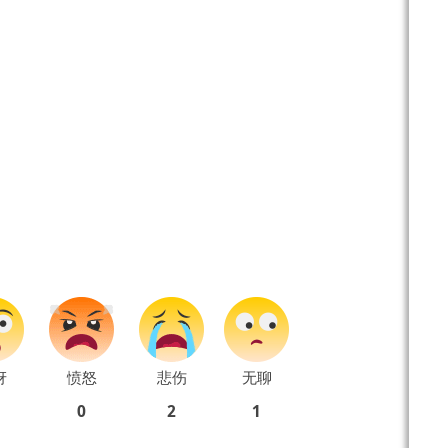
讶
愤怒
悲伤
无聊
0
2
1