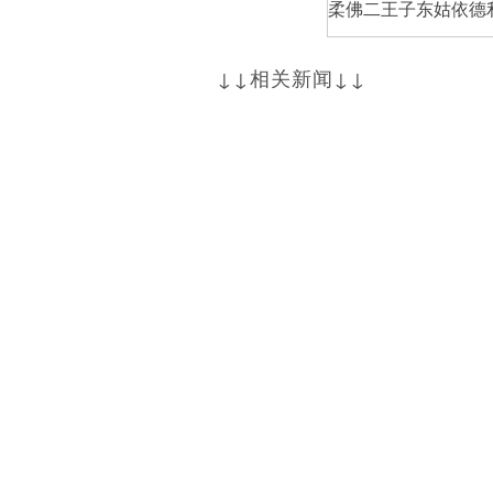
柔佛二王子东姑依德利
↓↓相关新闻↓↓