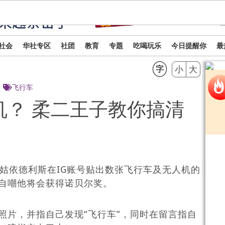
简
繁
社会
华社专区
社团
教育
专題
吃喝玩乐
今日提醒你
最
字
小
大
飞行车
机？ 柔二王子教你搞清
东姑依德利斯在IG账号贴出数张飞行车及无人机的
自嘲他将会获得诺贝尔奖。
照片，并指自己发现“飞行车”，同时在留言指自