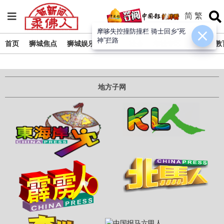
简
繁
摩哆失控撞防撞栏 骑士回乡“死
神”拦路
首页
狮城焦点
狮城娱乐
时事
社会
华社专区
社团
教
地方子网